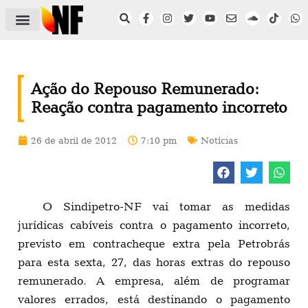
ÁREA DO FILIADO
NOTÍCIAS DO NF
SAÚDE E SEGURANÇA
ACORDO COLETIVO
SETOR PRIVADO
NF NAS INSTITUIÇÕES
Ação do Repouso Remunerado:
Reação contra pagamento incorreto
26 de abril de 2012
7:10 pm
Notícias
O Sindipetro-NF vai tomar as medidas
jurídicas cabíveis contra o pagamento incorreto,
previsto em contracheque extra pela Petrobrás
para esta sexta, 27, das horas extras do repouso
remunerado. A empresa, além de programar
valores errados, está destinando o pagamento