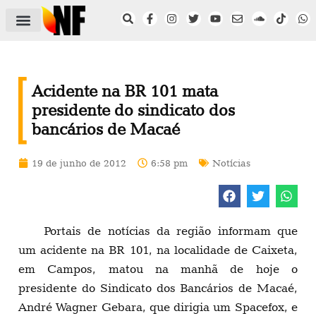
ÁREA DO FILIADO
NOTÍCIAS DO NF
SAÚDE E SEGURANÇA
ACORDO COLETIVO
SETOR PRIVADO
NF NAS INSTITUIÇÕES
Acidente na BR 101 mata
presidente do sindicato dos
bancários de Macaé
19 de junho de 2012
6:58 pm
Notícias
Portais de notícias da região informam que
um acidente na BR 101, na localidade de Caixeta,
em Campos, matou na manhã de hoje o
presidente do Sindicato dos Bancários de Macaé,
André Wagner Gebara, que dirigia um Spacefox, e