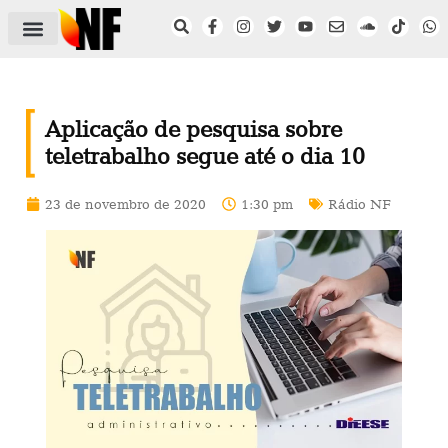
ÁREA DO FILIADO
NOTÍCIAS DO NF
SAÚDE E SEGURANÇA
ACORDO COLETIVO
SETOR PRIVADO
NF NAS INSTITUIÇÕES
Aplicação de pesquisa sobre
teletrabalho segue até o dia 10
23 de novembro de 2020
1:30 pm
Rádio NF