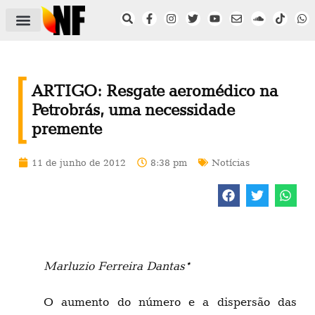
ÁREA DO FILIADO
NOTÍCIAS DO NF
SAÚDE E SEGURANÇA
ACORDO COLETIVO
SETOR PRIVADO
NF NAS INSTITUIÇÕES
ARTIGO: Resgate aeromédico na
Petrobrás, uma necessidade
premente
11 de junho de 2012
8:38 pm
Notícias
Marluzio Ferreira Dantas*
O aumento do número e a dispersão das