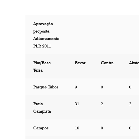
Aprovação
proposta
Adiantamento
PLR 2011
Plat/Base
Favor
Contra
Abst
Terra
Parque Tubos
9
0
0
Praia
31
2
2
Campista
Campos
16
0
0