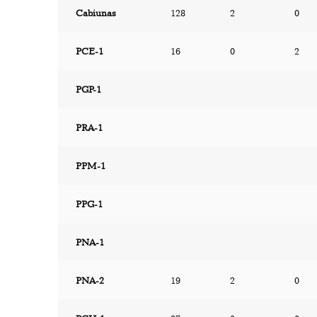
Cabiunas
128
2
0
PCE-1
16
0
2
PGP-1
PRA-1
PPM-1
PPG-1
PNA-1
PNA-2
19
2
0