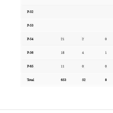
P-52
P-53
P-54
21
2
0
P-56
18
4
1
P-65
11
0
0
Total
653
52
8