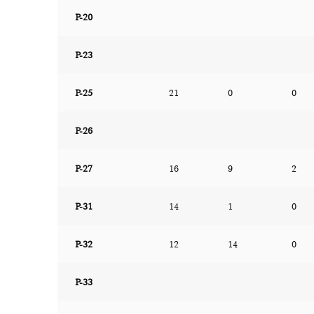
P-20
P-23
P-25
21
0
0
P-26
P-27
16
9
2
P-31
14
1
0
P-32
12
14
0
P-33