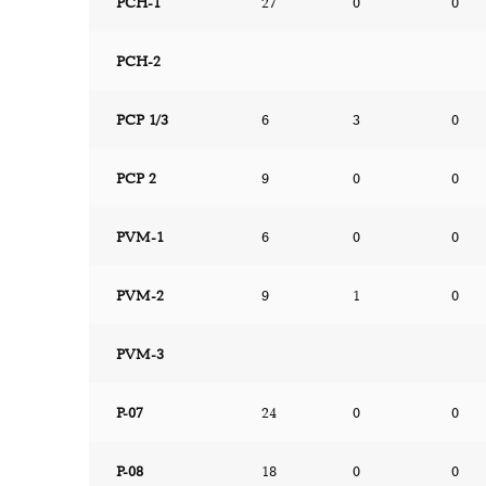
PCH-1
27
0
0
PCH-2
PCP 1/3
6
3
0
PCP 2
9
0
0
PVM-1
6
0
0
PVM-2
9
1
0
PVM-3
P-07
24
0
0
P-08
18
0
0