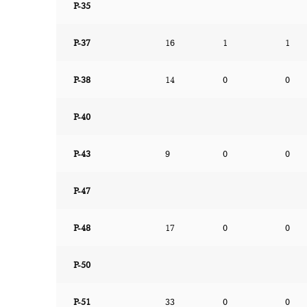
P-35
P-37
16
1
1
P-38
14
0
0
P-40
P-43
9
0
0
P-47
P-48
17
0
0
P-50
P-51
33
0
0