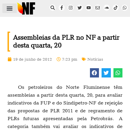
ÁREA DO FILIADO
NOTÍCIAS DO NF
SAÚDE E SEGURANÇA
ACORDO COLETIVO
SETOR PRIVADO
NF NAS INSTITUIÇÕES
Assembleias da PLR no NF a partir
desta quarta, 20
19 de junho de 2012
7:23 pm
Notícias
Os petroleiros do Norte Fluminense têm
assembleias a partir desta quarta, 20, para avaliar
indicativos da FUP e do Sindipetro-NF de rejeição
das propostas de PLR 2011 e de regramento de
PLRs futuras apresentadas pela Petrobrás. A
categoria também vai avaliar os indicativos de