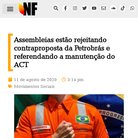
ÁREA DO FILIADO
NOTÍCIAS DO NF
SAÚDE E SEGURANÇA
ACORDO COLETIVO
SETOR PRIVADO
NF NAS INSTITUIÇÕES
Assembleias estão rejeitando
contraproposta da Petrobrás e
referendando a manutenção do
ACT
11 de agosto de 2020
3:14 pm
Movimentos Sociais