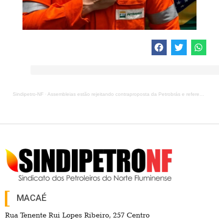
Sindipetro-NF
·
Assembleias estão rejeitando contraproposta da Petrobrás e referendando a manutenção do ACT
MACAÉ
Rua Tenente Rui Lopes Ribeiro, 257 Centro