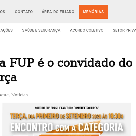
IOS
CONTATO
ÁREA DO FILIADO
MEMÓRIAS
CAÇÕES
SAÚDE E SEGURANÇA
ACORDO COLETIVO
SETOR PRIV
da FUP é o convidado do
erça
aque
,
Notícias