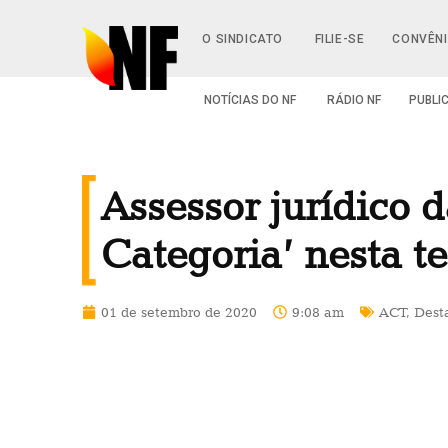
O SINDICATO
FILIE-SE
CONVÊN
NOTÍCIAS DO NF
RÁDIO NF
PUBLI
Assessor jurídico 
Categoria’ nesta t
01 de setembro de 2020
9:08 am
ACT
,
Dest