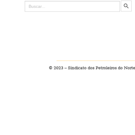
Search Button
Search
for:
© 2023 – Sindicato dos Petroleiros do Nort