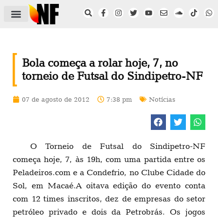
ÁREA DO FILIADO
NOTÍCIAS DO NF
SAÚDE E SEGURANÇA
ACORDO COLETIVO
SETOR PRIVADO
NF NAS INSTITUIÇÕES
Bola começa a rolar hoje, 7, no
torneio de Futsal do Sindipetro-NF
07 de agosto de 2012
7:38 pm
Notícias
O Torneio de Futsal do Sindipetro-NF
começa hoje, 7, às 19h, com uma partida entre os
Peladeiros.com e a Condefrio, no Clube Cidade do
Sol, em Macaé.A oitava edição do evento conta
com 12 times inscritos, dez de empresas do setor
petróleo privado e dois da Petrobrás. Os jogos