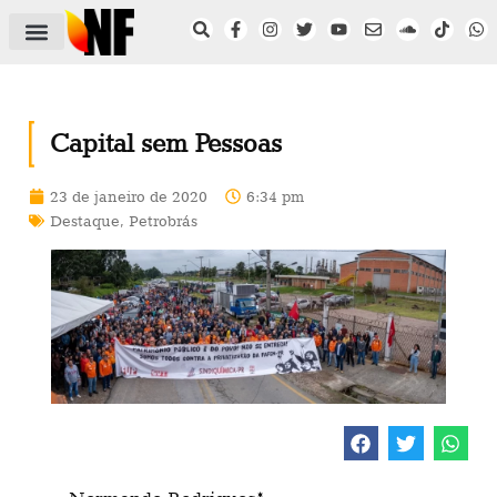
ÁREA DO FILIADO
NOTÍCIAS DO NF
SAÚDE E SEGURANÇA
ACORDO COLETIVO
SETOR PRIVADO
NF NAS INSTITUIÇÕES
Capital sem Pessoas
23 de janeiro de 2020
6:34 pm
Destaque
,
Petrobrás