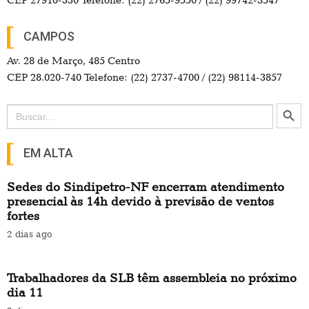
CEP 27910-330 Telefone: (22) 2765-9550 / (22) 99742-3547
CAMPOS
Av. 28 de Março, 485 Centro
CEP 28.020-740 Telefone: (22) 2737-4700 / (22) 98114-3857
Search Button
Search
for:
EM ALTA
Sedes do Sindipetro-NF encerram atendimento
presencial às 14h devido à previsão de ventos
fortes
2 dias ago
Trabalhadores da SLB têm assembleia no próximo
dia 11