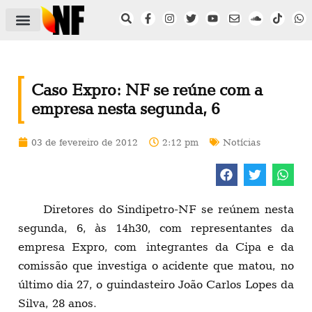
ÁREA DO FILIADO
NOTÍCIAS DO NF
SAÚDE E SEGURANÇA
ACORDO COLETIVO
SETOR PRIVADO
NF NAS INSTITUIÇÕES
Caso Expro: NF se reúne com a
empresa nesta segunda, 6
03 de fevereiro de 2012
2:12 pm
Notícias
Diretores do Sindipetro-NF se reúnem nesta
segunda, 6, às 14h30, com representantes da
empresa Expro, com integrantes da Cipa e da
comissão que investiga o acidente que matou, no
último dia 27, o guindasteiro João Carlos Lopes da
Silva, 28 anos.