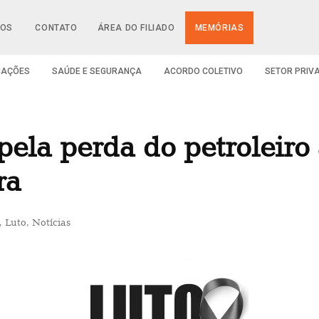
IOS
CONTATO
ÁREA DO FILIADO
MEMÓRIAS
CAÇÕES
SAÚDE E SEGURANÇA
ACORDO COLETIVO
SETOR PRIV
pela perda do petroleir
ra
,
Luto
,
Notícias