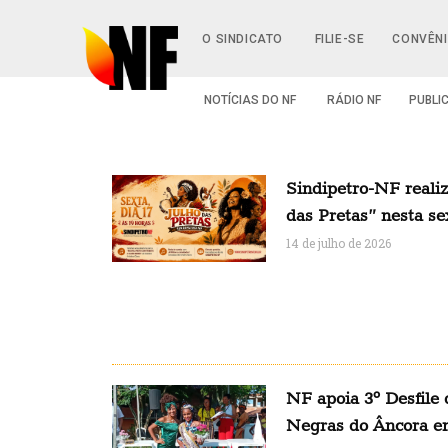
O SINDICATO
FILIE-SE
CONVÊN
NOTÍCIAS DO NF
RÁDIO NF
PUBLI
Sindipetro-NF realiz
das Pretas” nesta se
14 de julho de 2026
NF apoia 3º Desfile
Negras do Âncora e