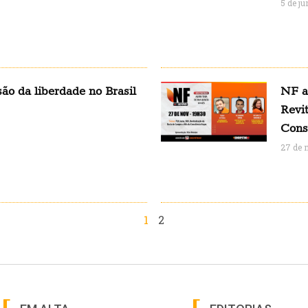
5 de j
são da liberdade no Brasil
NF a
Revi
Cons
27 de 
1
2