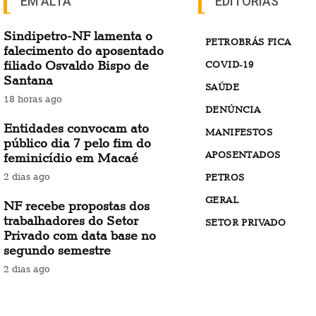
EM ALTA
EDITORIAS
Sindipetro-NF lamenta o
PETROBRÁS FICA
falecimento do aposentado
filiado Osvaldo Bispo de
COVID-19
Santana
SAÚDE
18 horas ago
DENÚNCIA
Entidades convocam ato
MANIFESTOS
público dia 7 pelo fim do
APOSENTADOS
feminicídio em Macaé
2 dias ago
PETROS
GERAL
NF recebe propostas dos
trabalhadores do Setor
SETOR PRIVADO
Privado com data base no
segundo semestre
2 dias ago