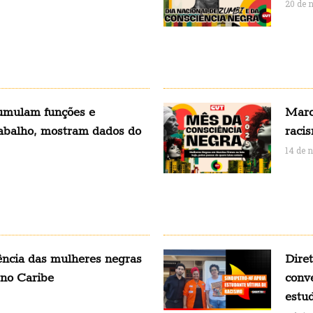
20 de 
umulam funções e
Marc
rabalho, mostram dados do
racis
14 de 
tência das mulheres negras
Dire
 no Caribe
conv
estu