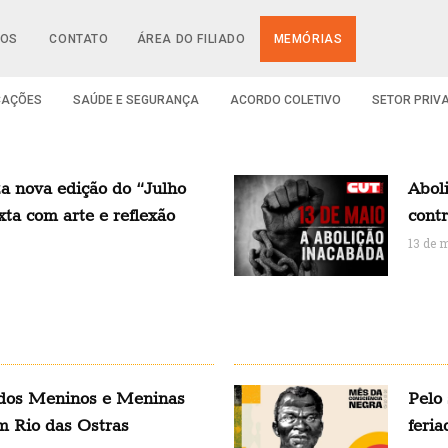
IOS
CONTATO
ÁREA DO FILIADO
MEMÓRIAS
CAÇÕES
SAÚDE E SEGURANÇA
ACORDO COLETIVO
SETOR PRIV
a nova edição do “Julho
Aboli
xta com arte e reflexão
contr
13 de 
 dos Meninos e Meninas
Pelo
m Rio das Ostras
feria