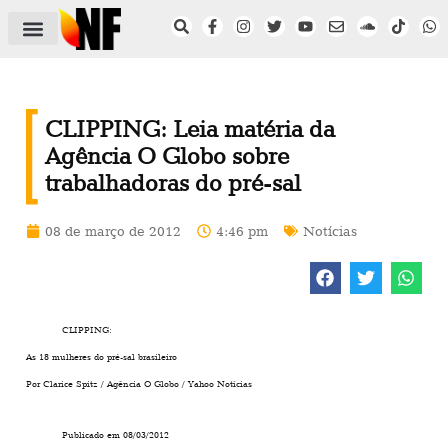
ÁREA DO FILIADO
NOTÍCIAS DO NF
SAÚDE E SEGURANÇA
ACORDO COLETIVO
SETOR PRIVADO
NF NAS INSTITUIÇÕES
CLIPPING: Leia matéria da
Agência O Globo sobre
trabalhadoras do pré-sal
08 de março de 2012
4:46 pm
Notícias
CLIPPING:
As 18 mulheres do pré-sal brasileiro
Por Clarice Spitz / Agência O Globo / Yahoo Notícias
Publicado em 08/03/2012