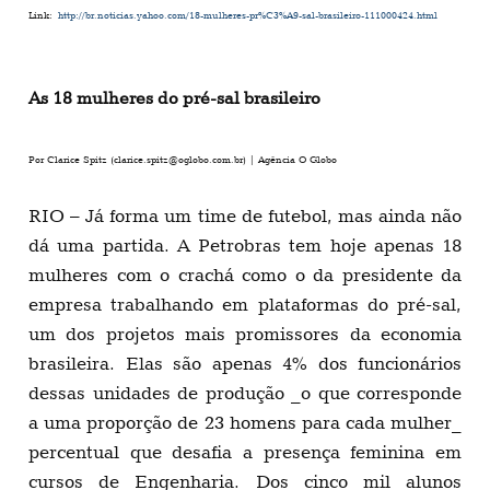
Link:
http://br.noticias.yahoo.com/18-mulheres-pr%C3%A9-sal-brasileiro-111000424.html
As 18 mulheres do pré-sal brasileiro
Por Clarice Spitz (
clarice.spitz@oglobo.com.br
) | Agência O Globo
RIO – Já forma um time de futebol, mas ainda não
dá uma partida. A Petrobras tem hoje apenas 18
mulheres com o crachá como o da presidente da
empresa trabalhando em plataformas do pré-sal,
um dos projetos mais promissores da economia
brasileira. Elas são apenas 4% dos funcionários
dessas unidades de produção _o que corresponde
a uma proporção de 23 homens para cada mulher_
percentual que desafia a presença feminina em
cursos de Engenharia. Dos cinco mil alunos