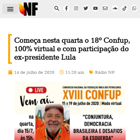
ÁREA DO FILIADO
NOTÍCIAS DO NF
SAÚDE E SEGURANÇA
ACORDO COLETIVO
SETOR PRIVADO
NF NAS INSTITUIÇÕES
Começa nesta quarta o 18º Confup,
100% virtual e com participação do
ex-presidente Lula
14 de julho de 2020
11:20 am
Rádio NF