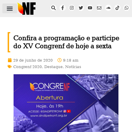
ÁREA DO FILIADO
NOTÍCIAS DO NF
SAÚDE E SEGURANÇA
ACORDO COLETIVO
SETOR PRIVADO
NF NAS INSTITUIÇÕES
Confira a programação e participe
do XV Congrenf de hoje a sexta
29 de junho de 2020
9:18 am
Congrenf 2020
,
Destaque
,
Notícias