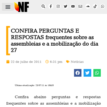
ÁREA DO FILIADO
NOTÍCIAS DO NF
SAÚDE E SEGURANÇA
ACORDO COLETIVO
SETOR PRIVADO
NF NAS INSTITUIÇÕES
CONFIRA PERGUNTAS E
RESPOSTAS frequentes sobre as
assembleias e a mobilização do dia
27
22 de julho de 2011
6:31 pm
Notícias
Última atualização: 25/07/11 às 16h35
Confira abaixo perguntas e respostas
frequentes sobre as assembleias e a mobilização