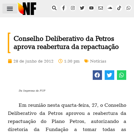
ÁREA DO FILIADO
NOTÍCIAS DO NF
SAÚDE E SEGURANÇA
ACORDO COLETIVO
SETOR PRIVADO
NF NAS INSTITUIÇÕES
Conselho Deliberativo da Petros
aprova reabertura da repactuação
28 de junho de 2012
1:30 pm
Notícias
Da Imprensa da FUP
Em reunião nesta quarta-feira, 27, o Conselho
Deliberativo da Petros aprovou a reabertura da
repactuação do Plano Petros, autorizando a
diretoria da Fundação a tomar todas as