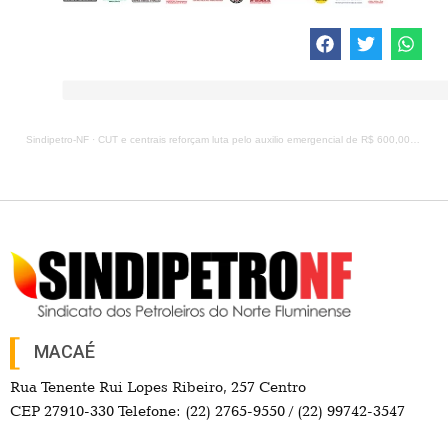
Sindipetro-NF
·
CUT e centrais reforçam luta pelo auxilio emergencial de R$ 600,00 até dezembro
MACAÉ
Rua Tenente Rui Lopes Ribeiro, 257 Centro
CEP 27910-330 Telefone: (22) 2765-9550 / (22) 99742-3547