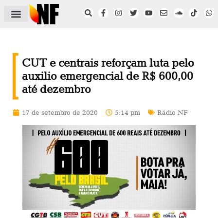
ÁREA DO FILIADO
NOTÍCIAS DO NF
SAÚDE E SEGURANÇA
ACORDO COLETIVO
SETOR PRIVADO
NF NAS INSTITUIÇÕES
CUT e centrais reforçam luta pelo
auxilio emergencial de R$ 600,00
até dezembro
17 de setembro de 2020
5:14 pm
Rádio NF