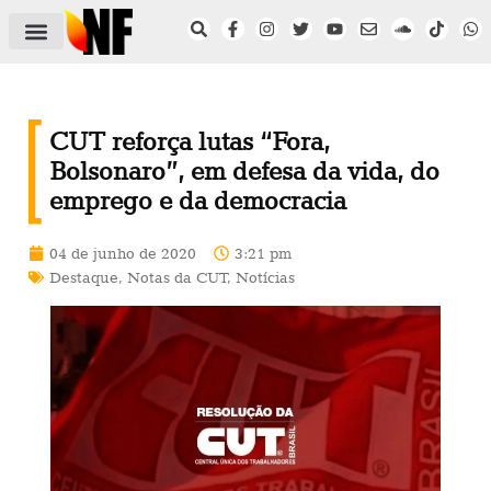
ÁREA DO FILIADO
NOTÍCIAS DO NF
SAÚDE E SEGURANÇA
ACORDO COLETIVO
SETOR PRIVADO
NF NAS INSTITUIÇÕES
CUT reforça lutas “Fora,
Bolsonaro”, em defesa da vida, do
emprego e da democracia
04 de junho de 2020
3:21 pm
Destaque
,
Notas da CUT
,
Notícias