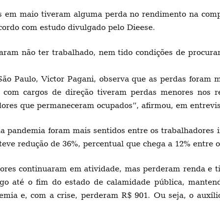
s em maio tiveram alguma perda no rendimento na compa
cordo com estudo divulgado pelo Dieese.
araram não ter trabalhado, nem tido condições de procura
São Paulo, Victor Pagani, observa que as perdas foram m
oas com cargos de direção tiveram perdas menores nos
ores que permaneceram ocupados”, afirmou, em entrevista
a pandemia foram mais sentidos entre os trabalhadores 
teve redução de 36%, percentual que chega a 12% entre os
dores continuaram em atividade, mas perderam renda e ti
ago até o fim do estado de calamidade pública, manten
ia e, com a crise, perderam R$ 901. Ou seja, o auxíli