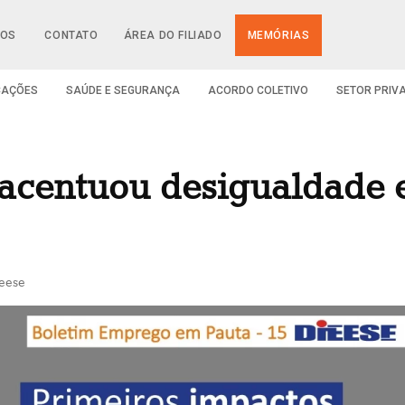
IOS
CONTATO
ÁREA DO FILIADO
MEMÓRIAS
CAÇÕES
SAÚDE E SEGURANÇA
ACORDO COLETIVO
SETOR PRIV
acentuou desigualdade e
eese