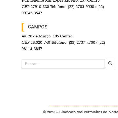
Rua Tenente Rui Lopes Ribeiro, 257 Centro
CEP 27910-330 Telefone: (22) 2765-9550 / (22)
99742-3547
CAMPOS
Av. 28 de Março, 485 Centro
CEP 28.020-740 Telefone: (22) 2737-4700 / (22)
98114-3857
Search Button
Search
for:
© 2023 – Sindicato dos Petroleiros do Nort