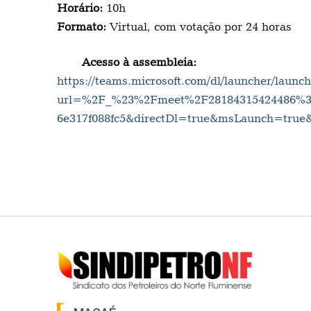
Horário:
10h
Formato:
Virtual, com votação por 24 horas
Acesso à assembleia:
https://teams.microsoft.com/dl/launcher/launch
url=%2F_%23%2Fmeet%2F28184315424486%3F
6e317f088fc5&directDl=true&msLaunch=true