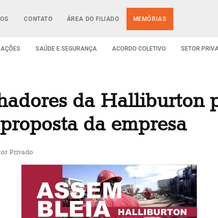
IOS
CONTATO
ÁREA DO FILIADO
MEMÓRIAS
CAÇÕES
SAÚDE E SEGURANÇA
ACORDO COLETIVO
SETOR PRIV
hadores da Halliburton 
aproposta da empresa
tor Privado