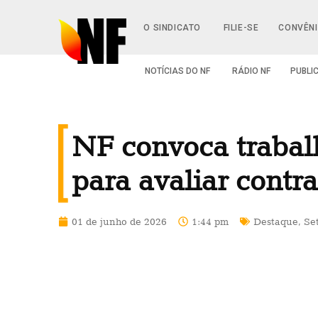
O SINDICATO
FILIE-SE
CONVÊN
NOTÍCIAS DO NF
RÁDIO NF
PUBLI
NF convoca trabal
para avaliar contr
01 de junho de 2026
1:44 pm
Destaque
,
Se