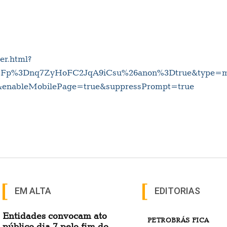
er.html?
p%3Dnq7ZyHoFC2JqA9iCsu%26anon%3Dtrue&type=meet
&enableMobilePage=true&suppressPrompt=true
EM ALTA
EDITORIAS
Entidades convocam ato
PETROBRÁS FICA
público dia 7 pelo fim do