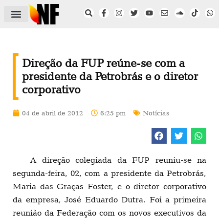
ÁREA DO FILIADO
NOTÍCIAS DO NF
SAÚDE E SEGURANÇA
ACORDO COLETIVO
SETOR PRIVADO
NF NAS INSTITUIÇÕES
Direção da FUP reúne-se com a
presidente da Petrobrás e o diretor
corporativo
04 de abril de 2012
6:25 pm
Notícias
A direção colegiada da FUP reuniu-se na
segunda-feira, 02, com a presidente da Petrobrás,
Maria das Graças Foster, e o diretor corporativo
da empresa, José Eduardo Dutra. Foi a primeira
reunião da Federação com os novos executivos da