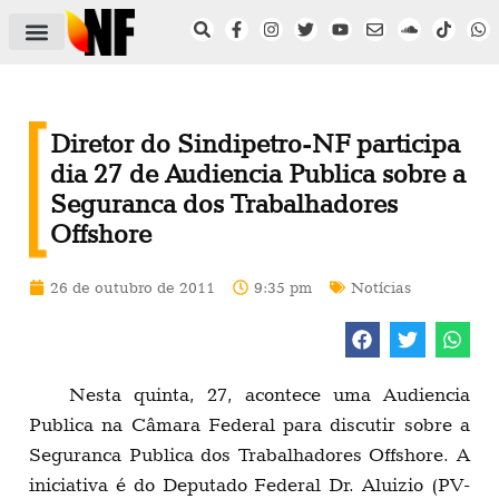
ÁREA DO FILIADO
NOTÍCIAS DO NF
SAÚDE E SEGURANÇA
ACORDO COLETIVO
SETOR PRIVADO
NF NAS INSTITUIÇÕES
Diretor do Sindipetro-NF participa
dia 27 de Audiencia Publica sobre a
Seguranca dos Trabalhadores
Offshore
26 de outubro de 2011
9:35 pm
Notícias
Nesta quinta, 27, acontece uma Audiencia
Publica na Câmara Federal para discutir sobre a
Seguranca Publica dos Trabalhadores Offshore. A
iniciativa é do Deputado Federal Dr. Aluizio (PV-