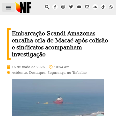
ÁREA DO FILIADO
NOTÍCIAS DO NF
SAÚDE E SEGURANÇA
ACORDO COLETIVO
SETOR PRIVADO
NF NAS INSTITUIÇÕES
Embarcação Scandi Amazonas
encalha orla de Macaé após colisão
e sindicatos acompanham
investigação
16 de maio de 2026
10:54 am
Acidente
,
Destaque
,
Segurança no Trabalho