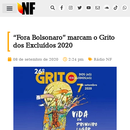
ÁREA DO FILIADO
NOTÍCIAS DO NF
SAÚDE E SEGURANÇA
ACORDO COLETIVO
SETOR PRIVADO
NF NAS INSTITUIÇÕES
“Fora Bolsonaro” marcam o Grito
dos Excluídos 2020
08 de setembro de 2020
2:24 pm
Rádio NF