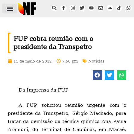
ÁREA DO FILIADO
NOTÍCIAS DO NF
SAÚDE E SEGURANÇA
ACORDO COLETIVO
SETOR PRIVADO
NF NAS INSTITUIÇÕES
FUP cobra reunião com o
presidente da Transpetro
11 de maio de 2012
7:50 pm
Notícias
Da Imprensa da FUP
A FUP solicitou reunião urgente com o
presidente da Transpetro, Sérgio Machado, para
tratar da demissão da técnica química Ana Paula
Aramuni, do Terminal de Cabiúnas, em Macaé.