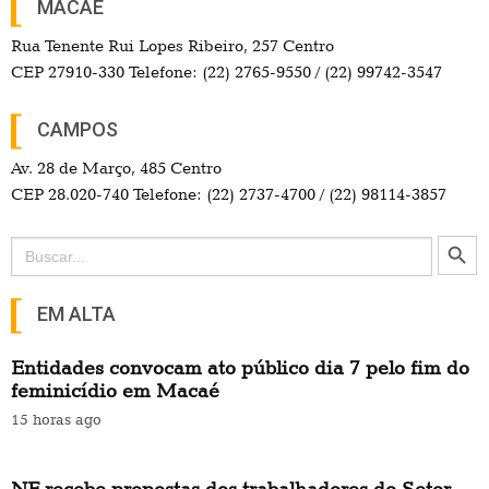
MACAÉ
Rua Tenente Rui Lopes Ribeiro, 257 Centro
CEP 27910-330 Telefone: (22) 2765-9550 / (22) 99742-3547
CAMPOS
Av. 28 de Março, 485 Centro
CEP 28.020-740 Telefone: (22) 2737-4700 / (22) 98114-3857
Search Button
Search
for:
EM ALTA
Entidades convocam ato público dia 7 pelo fim do
feminicídio em Macaé
15 horas ago
NF recebe propostas dos trabalhadores do Setor