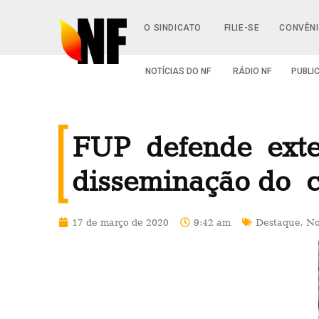
O SINDICATO
FILIE-SE
CONVÊN
NOTÍCIAS DO NF
RÁDIO NF
PUBLI
FUP defende exten
disseminação do c
17 de março de 2020
9:42 am
Destaque
,
No