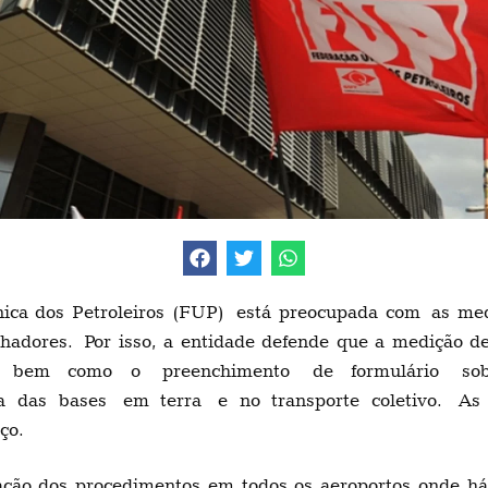
ca dos Petroleiros (FUP)
está preocupada com
as me
lhadores.
Por isso
, a entidade defende que a medição 
, bem como o
preenchimento
de formulário
so
da das bases
em terra
e no transporte coletivo.
As m
ço.
ação dos procedimentos em todos os aeroportos onde h