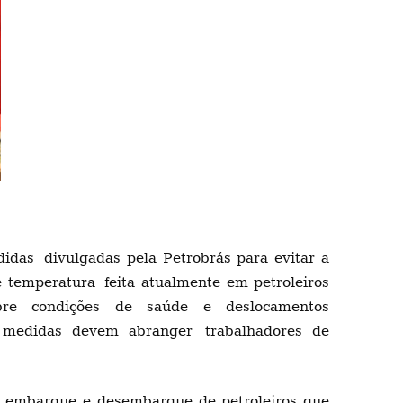
didas
divulgada
s pela Petrobrás para evitar a
de temperatura
feita atualmente em petroleiros
bre condições de saúde e deslocamentos
edidas devem abranger
trabalhadores de
á embarque e desembarque de petroleiros que