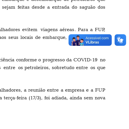
 sejam feitas desde a entrada do saguão dos
alhadores evitem
viagens aéreas
. Para a FUP,
 aos seus locais de embarque, dispensando-os
,
ficiência conforme o progresso da COVID-19
no
s
entre
os petroleiros
, sobretudo entre
o
s que
alhadores
, a reunião entre a empresa e a FUP
 terça-feira (17/3), foi adiada, ainda sem nova