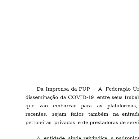
Da Imprensa da FUP –
A
Federação Úni
disseminação d
a COVID-19
entre seus traba
que vão embarcar para as plataformas
recentes
,
seja
m
feit
os
também
na entra
petroleiras
privadas
e de prestadoras de servi
A
entidade
ainda reivindica
a padroniz