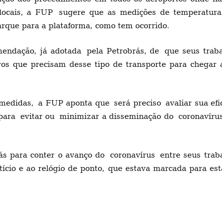
locais, a FUP
sugere que as medições de temperatura
rque para a plataforma, como tem ocorrido.
endação, já adotada
pela Petrobrás
, de
que seus trab
ros que precisam des
s
e tipo de transporte para chegar
 medidas,
a FUP a
pont
a que
será preciso
avaliar sua e
para
evitar ou
minimiza
r a disseminação do
coronavíru
ás para conter o avanço do
coronavírus
entre seus trab
stício e ao relógio de ponto
, que estava marcada para esta