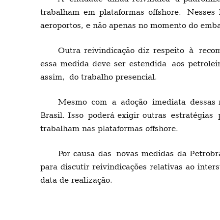
trabalham em plataformas offshore.
Nesses 
aeroportos, e não apenas no momento do emba
Outra reivindicação diz respeito
à
recom
essa medida deve ser estendida
aos petrolei
assim,
do trabalho presencial.
Mesmo
com
a
adoção
imediata
dessas
Brasil
. Isso
poderá exigir outr
a
s
e
stratégias
trabalham nas plataformas offshore
.
Por causa das
novas medidas da Petrobr
para discutir reivindicações relativas ao inter
data de realização.