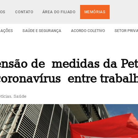
IOS
CONTATO
ÁREA DO FILIADO
MEMÓRIAS
CAÇÕES
SAÚDE E SEGURANÇA
ACORDO COLETIVO
SETOR PRIV
são de medidas da Petr
oronavírus entre traba
tícias
,
Saúde