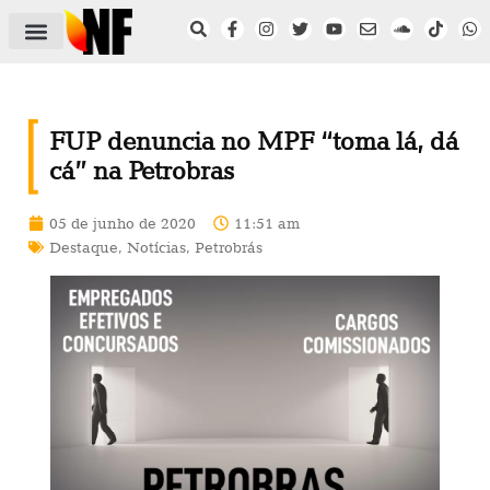
ÁREA DO FILIADO
NOTÍCIAS DO NF
SAÚDE E SEGURANÇA
ACORDO COLETIVO
SETOR PRIVADO
NF NAS INSTITUIÇÕES
FUP denuncia no MPF “toma lá, dá
cá” na Petrobras
05 de junho de 2020
11:51 am
Destaque
,
Notícias
,
Petrobrás