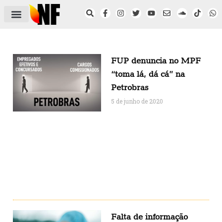
ÁREA DO FILIADO
NOTÍCIAS DO NF
SAÚDE E SEGURANÇA
ACORDO COLETIVO
SETOR PRIVADO
NF NAS INSTITUIÇÕES
FUP denuncia no MPF
“toma lá, dá cá” na
Petrobras
5 de junho de 2020
Falta de informação