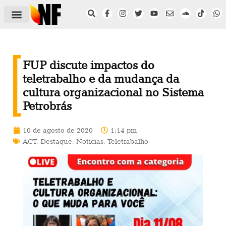
ÁREA DO FILIADO
NOTÍCIAS DO NF
SAÚDE E SEGURANÇA
ACORDO COLETIVO
SETOR PRIVADO
NF NAS INSTITUIÇÕES
FUP discute impactos do
teletrabalho e da mudança da
cultura organizacional no Sistema
Petrobrás
10 de agosto de 2020
1:14 pm
ACT
,
Destaque
,
Notícias
,
Teletrabalho