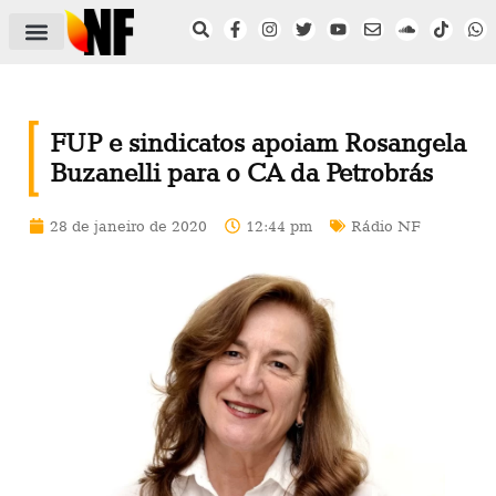
ÁREA DO FILIADO
NOTÍCIAS DO NF
SAÚDE E SEGURANÇA
ACORDO COLETIVO
SETOR PRIVADO
NF NAS INSTITUIÇÕES
FUP e sindicatos apoiam Rosangela
Buzanelli para o CA da Petrobrás
28 de janeiro de 2020
12:44 pm
Rádio NF