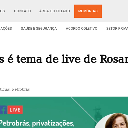
IOS
CONTATO
ÁREA DO FILIADO
MEMÓRIAS
CAÇÕES
SAÚDE E SEGURANÇA
ACORDO COLETIVO
SETOR PRIV
s é tema de live de Rosa
tícias
,
Petrobrás