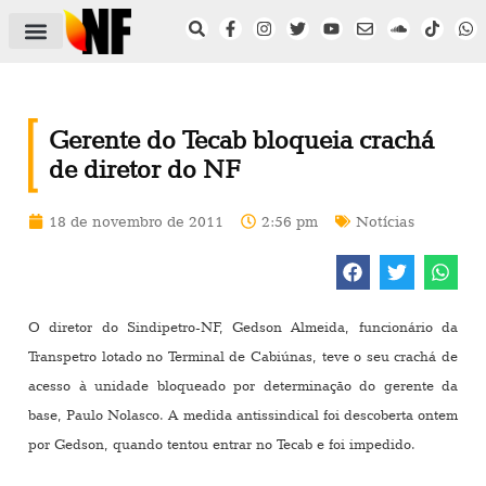
ÁREA DO FILIADO
NOTÍCIAS DO NF
SAÚDE E SEGURANÇA
ACORDO COLETIVO
SETOR PRIVADO
NF NAS INSTITUIÇÕES
Gerente do Tecab bloqueia crachá
de diretor do NF
18 de novembro de 2011
2:56 pm
Notícias
O diretor do Sindipetro-NF, Gedson Almeida, funcionário da
Transpetro lotado no Terminal de Cabiúnas, teve o seu crachá de
acesso à unidade bloqueado por determinação do gerente da
base, Paulo Nolasco. A medida antissindical foi descoberta ontem
por Gedson, quando tentou entrar no Tecab e foi impedido.