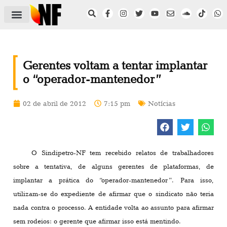
ÁREA DO FILIADO
NOTÍCIAS DO NF
SAÚDE E SEGURANÇA
ACORDO COLETIVO
SETOR PRIVADO
NF NAS INSTITUIÇÕES
Gerentes voltam a tentar implantar
o “operador-mantenedor”
02 de abril de 2012
7:15 pm
Notícias
O Sindipetro-NF tem recebido relatos de trabalhadores
sobre a tentativa, de alguns gerentes de plataformas, de
implantar a prática do “operador-mantenedor”. Para isso,
utilizam-se do expediente de afirmar que o sindicato não teria
nada contra o processo. A entidade volta ao assunto para afirmar
sem rodeios: o gerente que afirmar isso está mentindo.