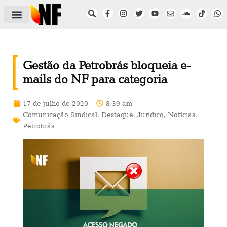
ÁREA DO FILIADO
NOTÍCIAS DO NF
SAÚDE E SEGURANÇA
ACORDO COLETIVO
SETOR PRIVADO
NF NAS INSTITUIÇÕES
Gestão da Petrobrás bloqueia e-
mails do NF para categoria
17 de julho de 2020
8:39 am
Comunicação Sindical
,
Destaque
,
Jurídico
,
Notícias
,
Petrobrás