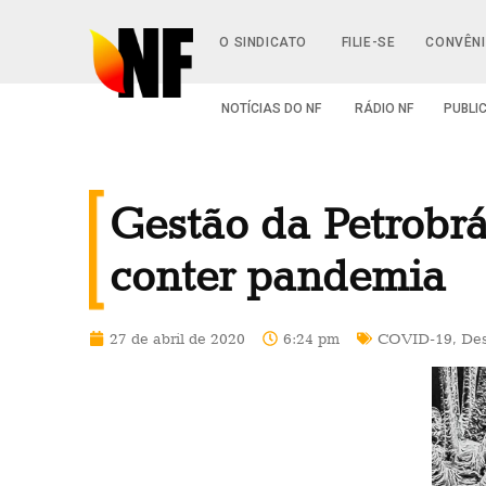
O SINDICATO
FILIE-SE
CONVÊN
NOTÍCIAS DO NF
RÁDIO NF
PUBLI
Gestão da Petrobr
conter pandemia
27 de abril de 2020
6:24 pm
COVID-19
,
De