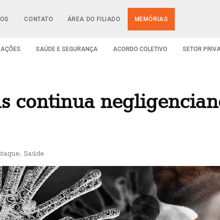
IOS
CONTATO
ÁREA DO FILIADO
MEMÓRIAS
CAÇÕES
SAÚDE E SEGURANÇA
ACORDO COLETIVO
SETOR PRIV
ás continua negligencian
staque
,
Saúde