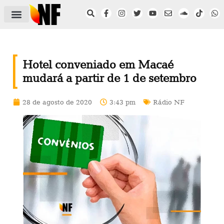
ÁREA DO FILIADO
NOTÍCIAS DO NF
SAÚDE E SEGURANÇA
ACORDO COLETIVO
SETOR PRIVADO
NF NAS INSTITUIÇÕES
Hotel conveniado em Macaé
mudará a partir de 1 de setembro
28 de agosto de 2020
3:43 pm
Rádio NF