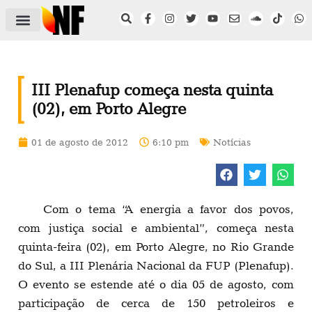
ÁREA DO FILIADO
NOTÍCIAS DO NF
SAÚDE E SEGURANÇA
ACORDO COLETIVO
SETOR PRIVADO
NF NAS INSTITUIÇÕES
III Plenafup começa nesta quinta
(02), em Porto Alegre
01 de agosto de 2012
6:10 pm
Notícias
Com o tema “A energia a favor dos povos,
com justiça social e ambiental”, começa nesta
quinta-feira (02), em Porto Alegre, no Rio Grande
do Sul, a III Plenária Nacional da FUP (Plenafup).
O evento se estende até o dia 05 de agosto, com
participação de cerca de 150 petroleiros e