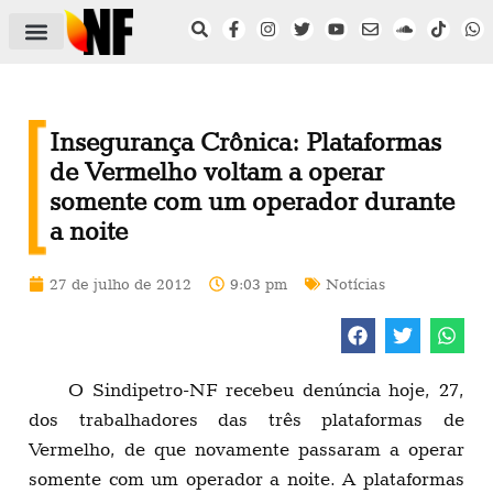
ÁREA DO FILIADO
NOTÍCIAS DO NF
SAÚDE E SEGURANÇA
ACORDO COLETIVO
SETOR PRIVADO
NF NAS INSTITUIÇÕES
Insegurança Crônica: Plataformas
de Vermelho voltam a operar
somente com um operador durante
a noite
27 de julho de 2012
9:03 pm
Notícias
O Sindipetro-NF recebeu denúncia hoje, 27,
dos trabalhadores das três plataformas de
Vermelho, de que novamente passaram a operar
somente com um operador a noite. A plataformas