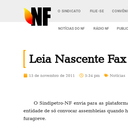
O SINDICATO
FILIE-SE
CONVÊN
NOTÍCIAS DO NF
RÁDIO NF
PUBLI
Leia Nascente Fax
15 de novembro de 2011
5:34 pm
Notícias
O Sindipetro-NF envia para as plataform
entidade de só convocar assembleias quando h
furagreve.