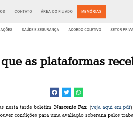
IOS
CONTATO
ÁREA DO FILIADO
MEMÓRIAS
CAÇÕES
SAÚDE E SEGURANÇA
ACORDO COLETIVO
SETOR PRIV
 que as plataformas rece
as nesta tarde boletim
Nascente Fax
(
veja aqui em pdf
)
ouver condições para uma avaliação soberana pelos trab