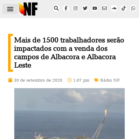
ÁREA DO FILIADO
NOTÍCIAS DO NF
SAÚDE E SEGURANÇA
ACORDO COLETIVO
SETOR PRIVADO
NF NAS INSTITUIÇÕES
Mais de 1500 trabalhadores serão
impactados com a venda dos
campos de Albacora e Albacora
Leste
30 de setembro de 2020
1:07 pm
Rádio NF