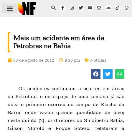
ÁREA DO FILIADO
NOTÍCIAS DO NF
SAÚDE E SEGURANÇA
ACORDO COLETIVO
SETOR PRIVADO
NF NAS INSTITUIÇÕES
Mais um acidente em área da
Petrobras na Bahia
03 de agosto de 2012
9:36 pm
Notícias
Os acidentes continuam a ocorrer em áreas
da Petrobras e no espaço de uma semana já são
dois: o primeiro ocorreu no campo de Riacho da
Barra, onde vazou grande quantidade de óleo;
nesta quinta (2), os diretores do Sindipetro Bahia,
Gilson Morotó e Roque Sotero, relataram a