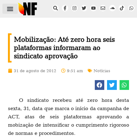
ÁREA DO FILIADO
NOTÍCIAS DO NF
SAÚDE E SEGURANÇA
ACORDO COLETIVO
SETOR PRIVADO
NF NAS INSTITUIÇÕES
Mobilização: Até zero hora seis
plataformas informaram ao
sindicato aprovação
31 de agosto de 2012
9:51 am
Notícias
O sindicato recebeu até zero hora desta
sexta, 31, data que marca o início da campanha de
ACT, atas de seis plataformas aprovando a
mobização de intensificar o cumprimento rigoroso
de normas e procedimentos.