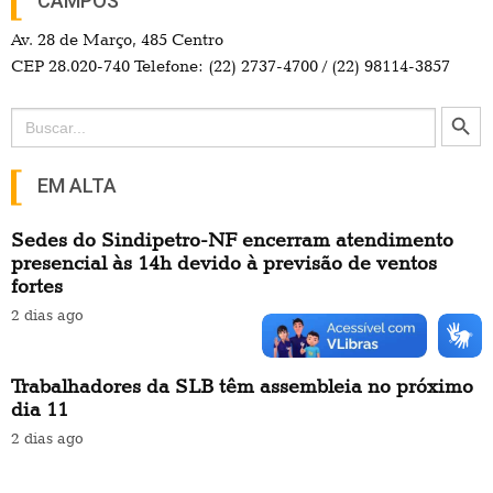
CAMPOS
Av. 28 de Março, 485 Centro
CEP 28.020-740 Telefone: (22) 2737-4700 / (22) 98114-3857
Search Button
Search
for:
EM ALTA
Sedes do Sindipetro-NF encerram atendimento
presencial às 14h devido à previsão de ventos
fortes
2 dias ago
Trabalhadores da SLB têm assembleia no próximo
dia 11
2 dias ago