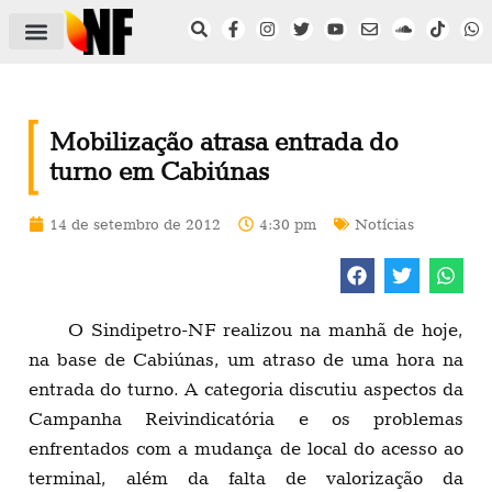
ÁREA DO FILIADO
NOTÍCIAS DO NF
SAÚDE E SEGURANÇA
ACORDO COLETIVO
SETOR PRIVADO
NF NAS INSTITUIÇÕES
Mobilização atrasa entrada do
turno em Cabiúnas
14 de setembro de 2012
4:30 pm
Notícias
O Sindipetro-NF realizou na manhã de hoje,
na base de Cabiúnas, um atraso de uma hora na
entrada do turno. A categoria discutiu aspectos da
Campanha Reivindicatória e os problemas
enfrentados com a mudança de local do acesso ao
terminal, além da falta de valorização da