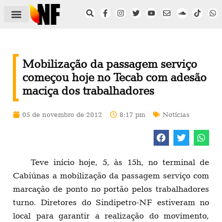
ÁREA DO FILIADO
NOTÍCIAS DO NF
SAÚDE E SEGURANÇA
ACORDO COLETIVO
SETOR PRIVADO
NF NAS INSTITUIÇÕES
Mobilização da passagem serviço
começou hoje no Tecab com adesão
maciça dos trabalhadores
05 de novembro de 2012
8:17 pm
Notícias
Teve início hoje, 5, às 15h, no terminal de
Cabiúnas a mobilização da passagem serviço com
marcação de ponto no portão pelos trabalhadores
turno. Diretores do Sindipetro-NF estiveram no
local para garantir a realização do movimento,