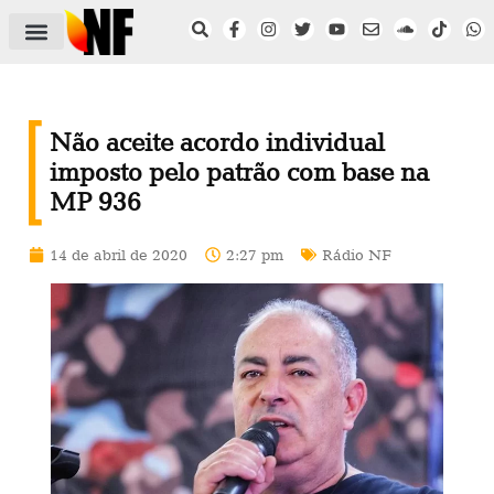
ÁREA DO FILIADO
NOTÍCIAS DO NF
SAÚDE E SEGURANÇA
ACORDO COLETIVO
SETOR PRIVADO
NF NAS INSTITUIÇÕES
Não aceite acordo individual
imposto pelo patrão com base na
MP 936
14 de abril de 2020
2:27 pm
Rádio NF