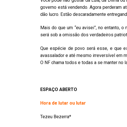
Você pode não gostar da Lula, da Dilma ou 
governo está vendendo. Agora perderam a
dão lucro. Estão descaradamente entregand
Mais do que um “eu avisei”, no entanto, o
será sob a omissão dos verdadeiros patrio
Que espécie de povo será esse, e que es
avassalador e até mesmo irreversível em m
O NF chama todos e todas a se manter no lad
ESPAÇO ABERTO
Hora de lutar ou lutar
Tezeu Bezerra*