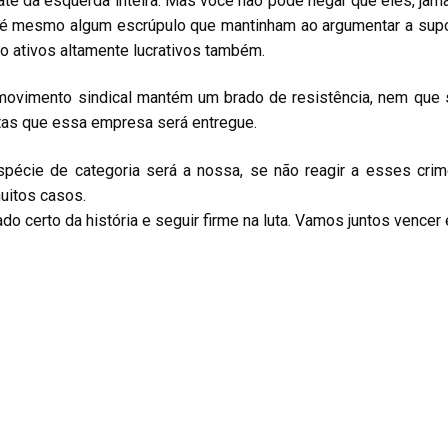
até da esquerda inteira. Mas você não pode negar que eles, jama
té mesmo algum escrúpulo que mantinham ao argumentar a supo
o ativos altamente lucrativos também.
 movimento sindical mantém um brado de resistência, nem que se
tas que essa empresa será entregue.
pécie de categoria será a nossa, se não reagir a esses cri
uitos casos.
o certo da história e seguir firme na luta. Vamos juntos vencer