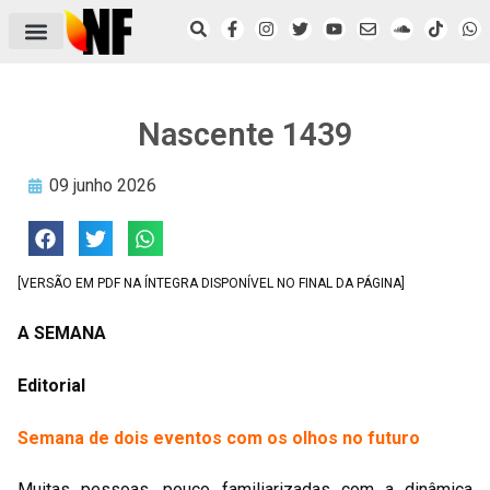
ÁREA DO FILIADO
NOTÍCIAS DO NF
SAÚDE E SEGURANÇA
ACORDO COLETIVO
SETOR PRIVADO
NF NAS INSTITUIÇÕES
Nascente 1439
09 junho 2026
[VERSÃO EM PDF NA ÍNTEGRA DISPONÍVEL NO FINAL DA PÁGINA]
A SEMANA
Editorial
Semana de dois eventos com os olhos no futuro
Muitas pessoas, pouco familiarizadas com a dinâmica