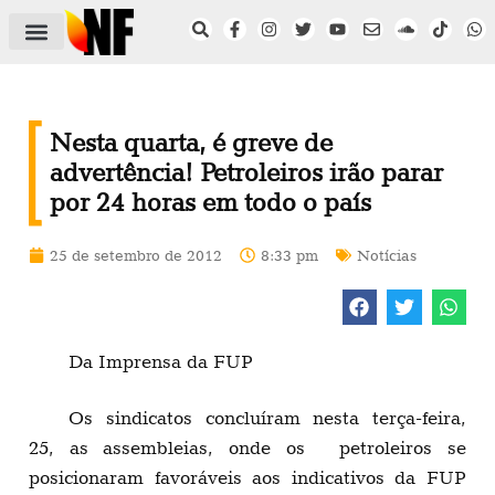
ÁREA DO FILIADO
NOTÍCIAS DO NF
SAÚDE E SEGURANÇA
ACORDO COLETIVO
SETOR PRIVADO
NF NAS INSTITUIÇÕES
Nesta quarta, é greve de
advertência! Petroleiros irão parar
por 24 horas em todo o país
25 de setembro de 2012
8:33 pm
Notícias
Da Imprensa da FUP
Os sindicatos concluíram nesta terça-feira,
25, as assembleias, onde os petroleiros se
posicionaram favoráveis aos indicativos da FUP